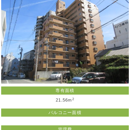
専有面積
2
21.56m
バルコニー面積
管理費