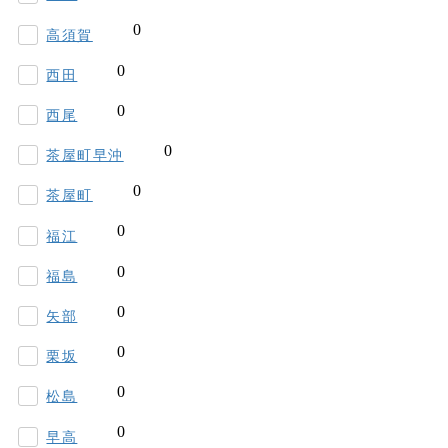
高須賀
西田
西尾
茶屋町早沖
茶屋町
福江
福島
矢部
栗坂
松島
早高