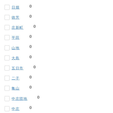
日畑
徳芳
庄新町
平田
山地
大島
五日市
二子
亀山
中庄団地
中庄