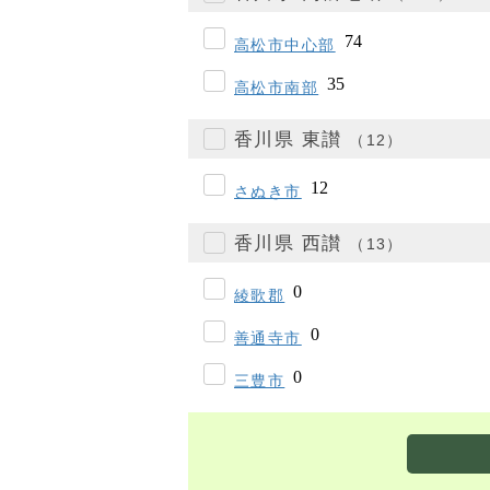
高松市中心部
高松市南部
香川県 東讃
（12）
さぬき市
香川県 西讃
（13）
綾歌郡
善通寺市
三豊市