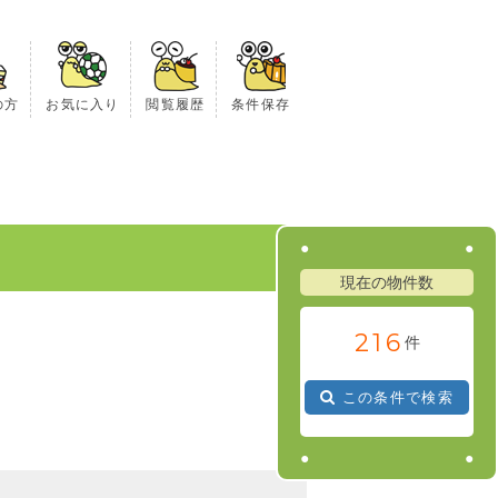
の方
お気に入り
閲覧履歴
条件保存
現在の物件数
2
1
6
件
この条件で検索