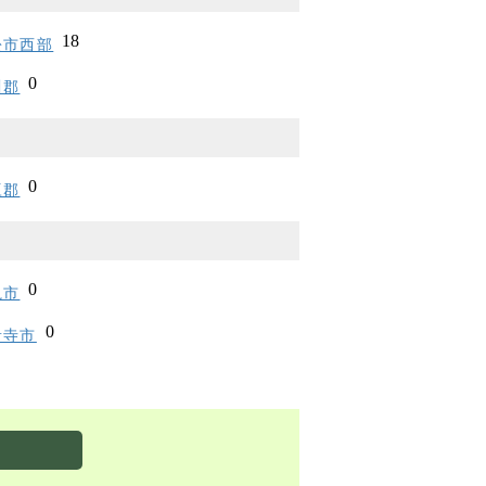
松市西部
川郡
豆郡
亀市
音寺市