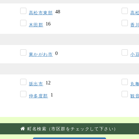
高松市東部
高
木田郡
香
東かがわ市
小
坂出市
丸
仲多度郡
観
町名検索（市区群をチェックして下さい）