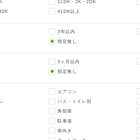
K
1LDK・2K・2DK
4DK
4LDK以上
3年以内
指定無し
3ヶ月以内
指定無し
エアコン
レ
バス・トイレ別
角部屋
駐車場
南向き