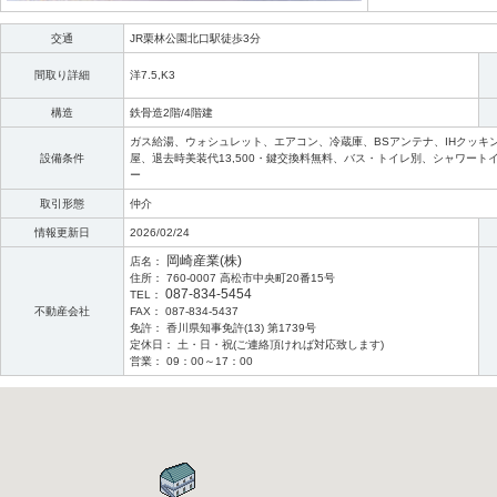
交通
JR栗林公園北口駅徒歩3分
間取り詳細
洋7.5,K3
構造
鉄骨造2階/4階建
ガス給湯、ウォシュレット、エアコン、冷蔵庫、BSアンテナ、IHクッキ
設備条件
屋、退去時美装代13,500・鍵交換料無料、バス・トイレ別、シャワート
ー
取引形態
仲介
情報更新日
2026/02/24
岡崎産業(株)
店名：
住所： 760-0007 高松市中央町20番15号
087-834-5454
TEL：
不動産会社
FAX： 087-834-5437
免許： 香川県知事免許(13) 第1739号
定休日： 土・日・祝(ご連絡頂ければ対応致します)
営業： 09：00～17：00