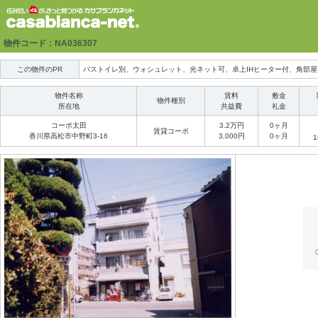
物件コード：NA036307
この物件のPR
バストイレ別、ウォシュレット、光ネット可、卓上IHヒーター付、角部屋
物件名称
賃料
敷金
物件種別
所在地
共益費
礼金
コーポ太田
3.2万円
0ヶ月
賃貸コーポ
香川県高松市中野町3-16
3,000円
0ヶ月
1