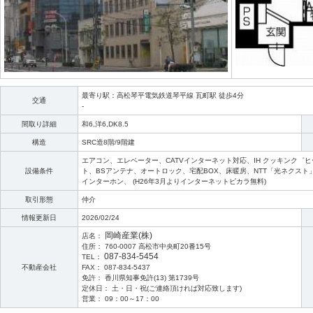
最寄り駅：高松琴平電気鉄道琴平線 瓦町駅 徒歩4分
交通
-
間取り詳細
和6,洋6,DK8.5
構造
SRC造8階/9階建
エアコン、エレベーター、CATVインターネット対応、IH クッキンク゛ヒ
設備条件
ト、BSアンテナ、オートロック、宅配BOX、床暖房、NTT「光ネクスト」
インターホン、 (H26年3月よりインターネットピカラ無料)
取引形態
仲介
情報更新日
2026/02/24
岡崎産業(株)
店名：
住所： 760-0007 高松市中央町20番15号
087-834-5454
TEL：
不動産会社
FAX： 087-834-5437
免許： 香川県知事免許(13) 第1739号
定休日： 土・日・祝(ご連絡頂ければ対応致します)
営業： 09：00～17：00