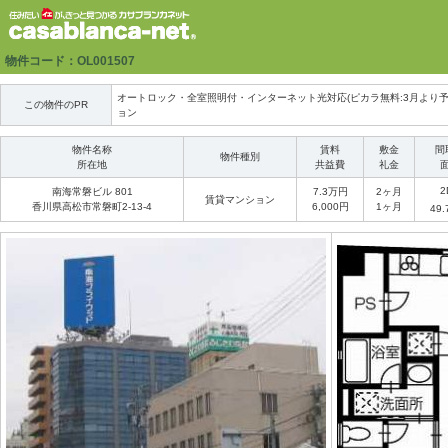
物件コード：OL001507
オートロック・全室照明付・インターネット光対応(ピカラ無料:3月より
この物件のPR
ョン
物件名称
賃料
敷金
間
物件種別
所在地
共益費
礼金
2
南海常磐ビル 801
7.3万円
2ヶ月
賃貸マンション
香川県高松市常磐町2-13-4
6,000円
1ヶ月
49.