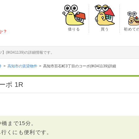
借りる
買う
初めて
か？
IK041139)の詳細情報です。
件
高知市の賃貸物件
高知市百石町3丁目のコーポ(IK041139)詳細
ポ 1R
橋まで15分。
へ行くにも便利です。