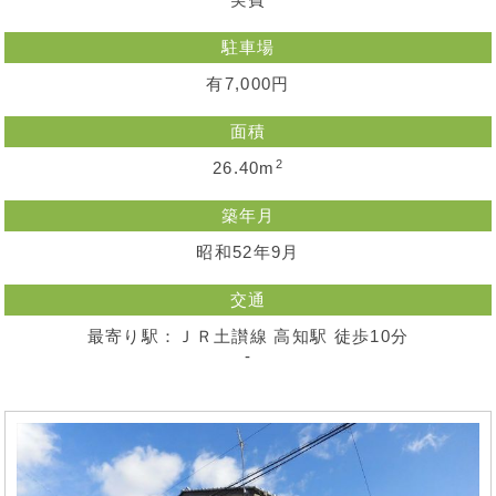
実費
駐車場
有7,000円
面積
2
26.40m
築年月
昭和52年9月
交通
最寄り駅：ＪＲ土讃線 高知駅 徒歩10分
-