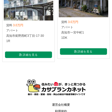
賃料
3.0万円
賃料
3.0万円
アパート
アパート
高知市一宮中町1
高知市薊野西町3丁目-17-30
1DK
1R
詳細を見る
詳細を見る
運営会社概要
利用規約