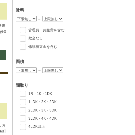
賃料
～
鉄道
管理費・共益費を含む
歩3
敷金なし
修繕積立金を含む
面積
～
間取り
1R・1K・1DK
1LDK・2K・2DK
2LDK・3K・3DK
3LDK・4K・4DK
しお
4LDK以上
免町