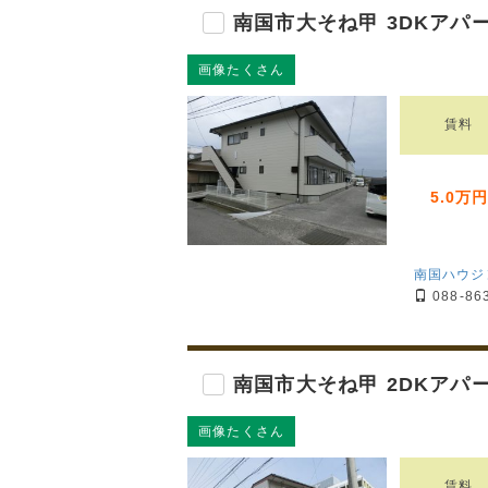
南国市大そね甲 3DKアパ
画像たくさん
賃料
5.0万
南国ハウジ
088-86
南国市大そね甲 2DKアパ
画像たくさん
賃料