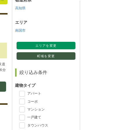
都道府県
高知県
エリア
南国市
エリアを変更
町域を変更
鉄道
6分
絞り込み条件
建物タイプ
アパート
コーポ
マンション
一戸建て
タウンハウス