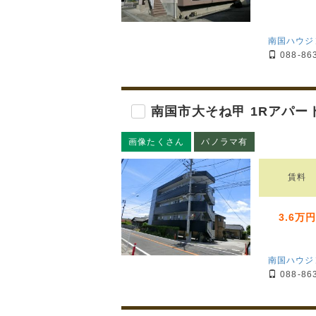
南国ハウジ
088-86
南国市大そね甲 1Rアパー
画像たくさん
パノラマ有
賃料
3.6万
南国ハウジ
088-86