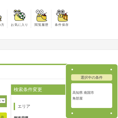
の方
お気に入り
閲覧履歴
条件保存
選択中の条件
検索条件変更
高知県 南国市
角部屋
エリア
保存