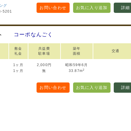
ング
お問い合わせ
お気に入り追加
詳細
3-5201
コーポなんごく
ト
敷金
共益費
築年
交通
礼金
駐車場
面積
1ヶ月
2,000円
昭和59年6月
円
2
1ヶ月
無
33.87m
お問い合わせ
お気に入り追加
詳細