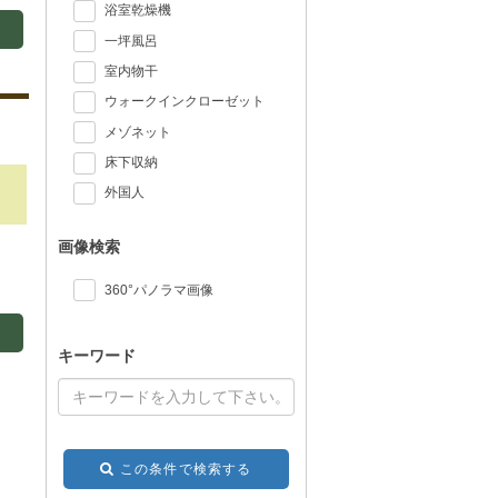
浴室乾燥機
一坪風呂
室内物干
ウォークインクローゼット
メゾネット
床下収納
外国人
画像検索
360°パノラマ画像
キーワード
この条件で検索する