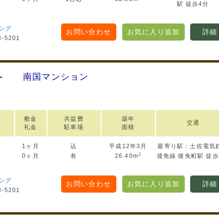
駅 徒歩4分
ング
お問い合わせ
お気に入り追加
詳細
3-5201
南国マンション
ト
敷金
共益費
築年
交通
礼金
駐車場
面積
1ヶ月
込
平成12年3月
最寄り駅：土佐電気
円
2
0ヶ月
有
26.40m
後免線 後免町駅 徒歩
ング
お問い合わせ
お気に入り追加
詳細
3-5201