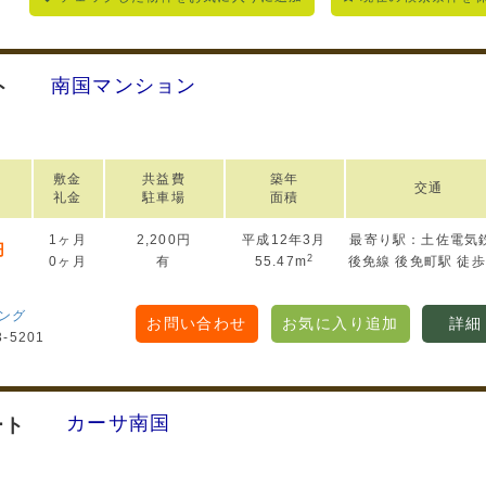
南国マンション
ト
敷金
共益費
築年
交通
礼金
駐車場
面積
1ヶ月
2,200円
平成12年3月
最寄り駅：土佐電気
円
2
0ヶ月
有
55.47m
後免線 後免町駅 徒歩
ング
お問い合わせ
お気に入り追加
詳細
3-5201
カーサ南国
ート