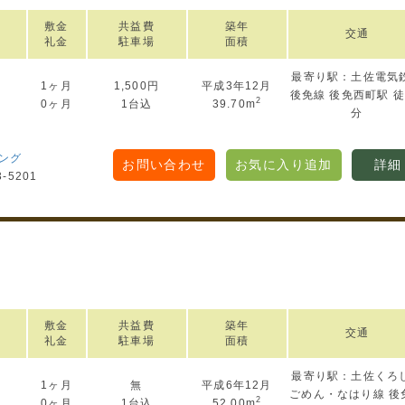
敷金
共益費
築年
交通
礼金
駐車場
面積
最寄り駅：土佐電気
1ヶ月
1,500円
平成3年12月
円
後免線 後免西町駅 徒
2
0ヶ月
1台込
39.70m
分
ング
お問い合わせ
お気に入り追加
詳細
3-5201
ト
敷金
共益費
築年
交通
礼金
駐車場
面積
最寄り駅：土佐くろ
1ヶ月
無
平成6年12月
円
ごめん・なはり線 後
2
0ヶ月
1台込
52.00m