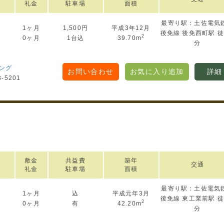
礼金
駐車場
面積
最寄り駅：土佐電気
1ヶ月
1,500円
平成3年12月
円
後免線 後免西町駅 徒
2
0ヶ月
1台込
39.70m
分
ング
お問い合わせ
お気に入り追加
詳細
3-5201
敷金
共益費
築年
交通
礼金
駐車場
面積
最寄り駅：土佐電気
1ヶ月
込
平成元年3月
円
後免線 東工業前駅 徒
2
0ヶ月
有
42.20m
分