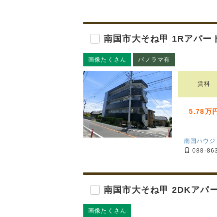
南国市大そね甲 1Rアパー
画像たくさん
パノラマ有
賃料
5.78万
南国ハウジ
088-86
南国市大そね甲 2DKアパ
画像たくさん