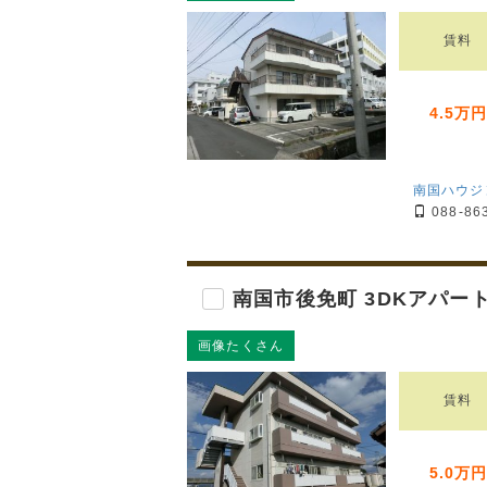
賃料
4.5万
南国ハウジ
088-86
南国市後免町 3DKアパー
画像たくさん
賃料
5.0万