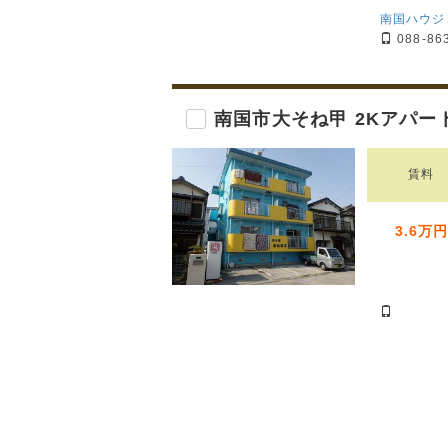
南国ハウジ
088-86
南国市大そね甲 2Kアパー
賃料
3.6万