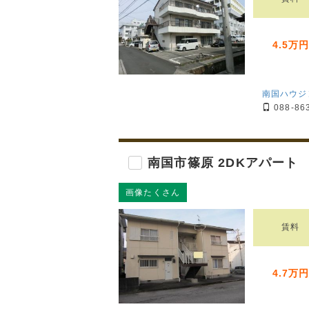
4.5万
南国ハウジ
088-86
南国市篠原 2DKアパート
画像たくさん
賃料
4.7万