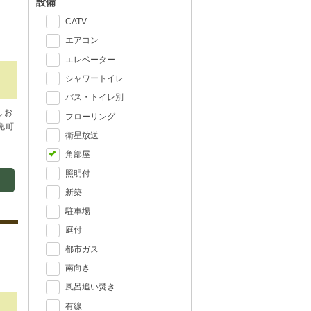
設備
CATV
エアコン
エレベーター
シャワートイレ
バス・トイレ別
しお
フローリング
免町
衛星放送
角部屋
照明付
新築
駐車場
庭付
都市ガス
南向き
風呂追い焚き
有線