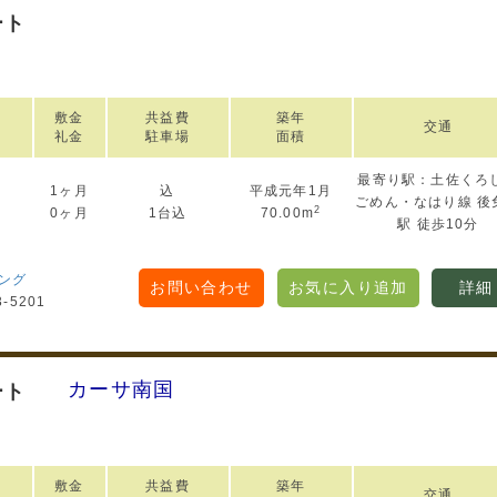
ート
敷金
共益費
築年
交通
礼金
駐車場
面積
最寄り駅：土佐くろ
1ヶ月
込
平成元年1月
円
ごめん・なはり線 後
2
0ヶ月
1台込
70.00m
駅 徒歩10分
ング
お問い合わせ
お気に入り追加
詳細
3-5201
カーサ南国
ート
敷金
共益費
築年
交通