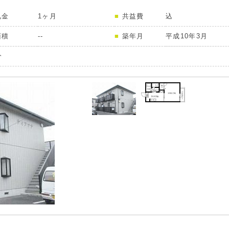
礼金
1ヶ月
共益費
込
面積
--
築年月
平成10年3月
分