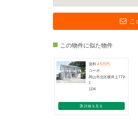
こ
この物件に似た物件
賃料
4.5万円
コーポ
岡山市北区横井上779-
1
1DK
詳細を見る