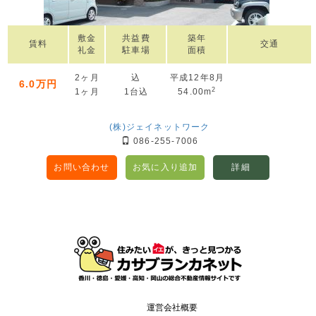
敷金
共益費
築年
賃料
交通
礼金
駐車場
面積
2ヶ月
込
平成12年8月
6.0万円
2
1ヶ月
1台込
54.00m
(株)ジェイネットワーク
086-255-7006
お問い合わせ
お気に入り追加
詳細
運営会社概要