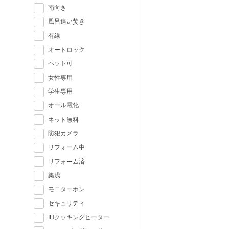
南向き
風呂追い焚き
有線
オートロック
ペット可
女性専用
学生専用
オール電化
ネット無料
防犯カメラ
リフォーム中
リフォーム済
築浅
モニターホン
セキュリティ
IHクッキングヒーター