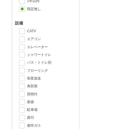
1年以内
指定無し
設備
CATV
エアコン
エレベーター
シャワートイレ
バス・トイレ別
フローリング
衛星放送
角部屋
照明付
新築
駐車場
庭付
都市ガス