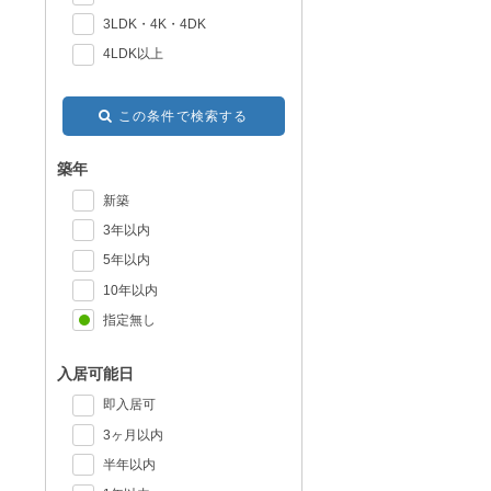
3LDK・4K・4DK
4LDK以上
この条件で検索する
築年
新築
3年以内
5年以内
10年以内
指定無し
入居可能日
即入居可
3ヶ月以内
半年以内