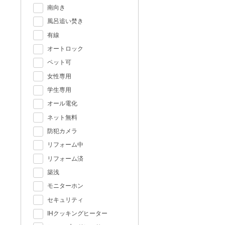
南向き
風呂追い焚き
有線
オートロック
ペット可
女性専用
学生専用
オール電化
ネット無料
防犯カメラ
リフォーム中
リフォーム済
築浅
モニターホン
セキュリティ
IHクッキングヒーター