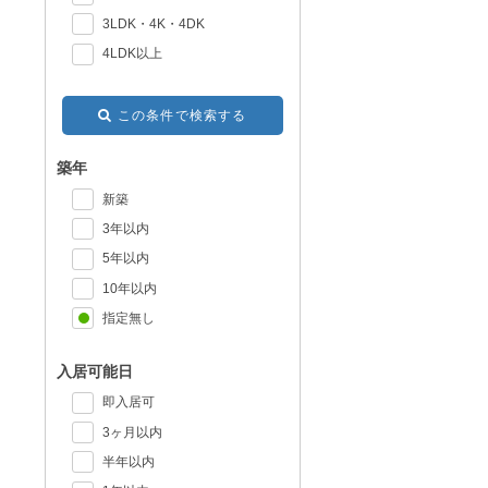
3LDK・4K・4DK
4LDK以上
この条件で検索する
築年
新築
3年以内
5年以内
10年以内
指定無し
入居可能日
即入居可
3ヶ月以内
半年以内