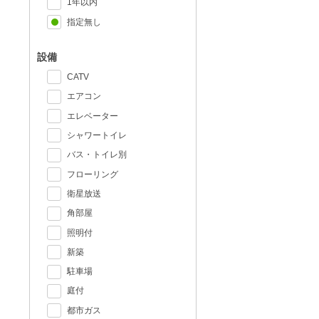
1年以内
指定無し
設備
CATV
エアコン
エレベーター
シャワートイレ
バス・トイレ別
フローリング
衛星放送
角部屋
照明付
新築
駐車場
庭付
都市ガス