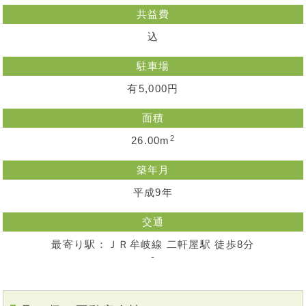
共益費
込
駐車場
有5,000円
面積
2
26.00m
築年月
平成9年
交通
最寄り駅：ＪＲ牟岐線 二軒屋駅 徒歩8分
-