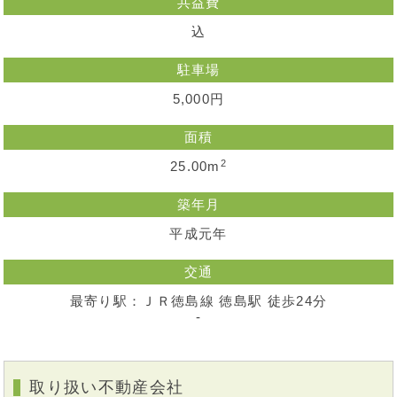
共益費
込
駐車場
5,000円
面積
2
25.00m
築年月
平成元年
交通
最寄り駅：ＪＲ徳島線 徳島駅 徒歩24分
-
取り扱い不動産会社