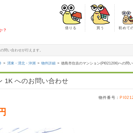
借りる
買う
初めて
か？
のへの問い合わせが行えます。
件
渭東・渭北・沖洲
物件詳細
徳島市住吉のマンション(PI021206)への問
 1K へのお問い合わせ
物件番号：
PI021
万円