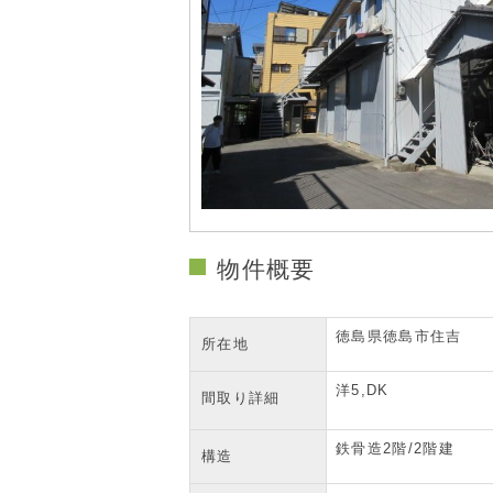
物件概要
徳島県徳島市住吉
所在地
洋5,DK
間取り詳細
鉄骨造2階/2階建
構造