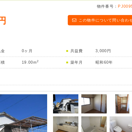
物件番号：
PJ009
万円
この物件について問い合わ
礼金
0ヶ月
共益費
3,000円
2
面積
19.00m
築年月
昭和60年