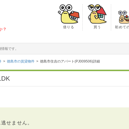
借りる
買う
初めて
か？
詳細情報です。
件
徳島市の賃貸物件
徳島市住吉のアパート(PJ009506)詳細
DK
見逃せません。