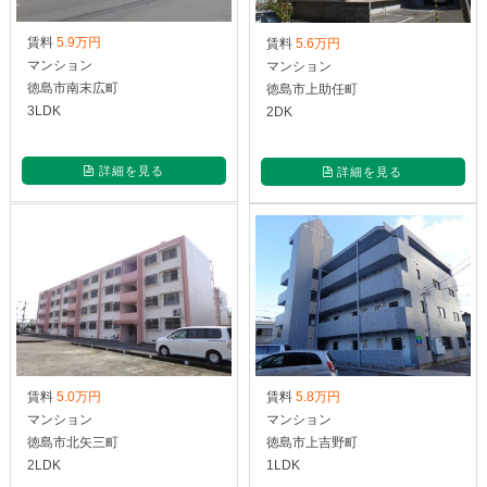
賃料
5.9万円
賃料
5.6万円
マンション
マンション
徳島市南末広町
徳島市上助任町
3LDK
2DK
詳細を見る
詳細を見る
賃料
5.0万円
賃料
5.8万円
マンション
マンション
徳島市北矢三町
徳島市上吉野町
2LDK
1LDK