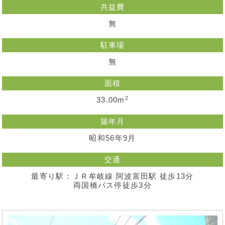
共益費
無
駐車場
無
面積
2
33.00m
築年月
昭和56年9月
交通
最寄り駅：ＪＲ牟岐線 阿波富田駅 徒歩13分
両国橋バス停徒歩3分