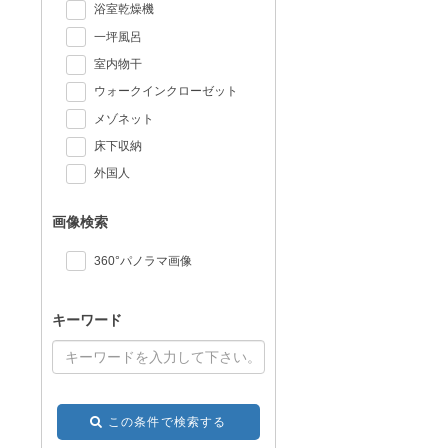
浴室乾燥機
一坪風呂
室内物干
ウォークインクローゼット
メゾネット
床下収納
外国人
画像検索
360°パノラマ画像
キーワード
この条件で検索する