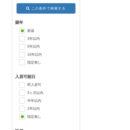
この条件で検索する
築年
新築
3年以内
5年以内
10年以内
指定無し
入居可能日
即入居可
3ヶ月以内
半年以内
1年以内
指定無し