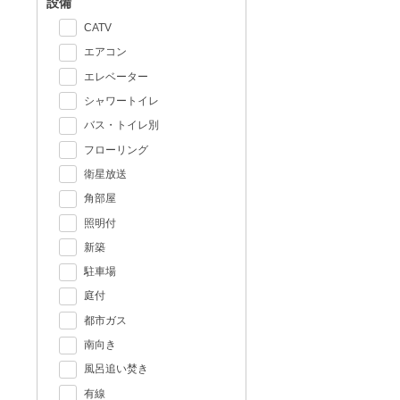
設備
CATV
エアコン
エレベーター
シャワートイレ
バス・トイレ別
フローリング
衛星放送
角部屋
照明付
新築
駐車場
庭付
都市ガス
南向き
風呂追い焚き
有線