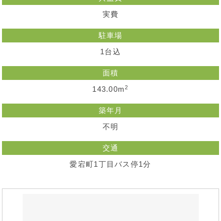
実費
駐車場
1台込
面積
2
143.00m
築年月
不明
交通
愛宕町1丁目バス停1分