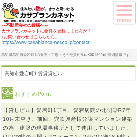
menu
～不動産会社の皆様へ～
カサブランカネットに物件を登録しませんか？
↓お問い合わせはこちらから。
https://www.casablanca-net.co.jp/contact
高知県高知市愛宕町1の倉庫・工場・その他貸ビル(aK001309)の詳細情報です。
高知市愛宕町1 賃貸貸ビル -
おすすめPoint
【貸しビル】愛宕町1丁目、愛宕病院の北側◎R7年
10月末空き、前回、穴吹興産様分譲マンション建築
の為、建築の現場事務所として使用していました。
(1F)23帖の土間・Pスペース1～2台(2F)洋18.5帖・