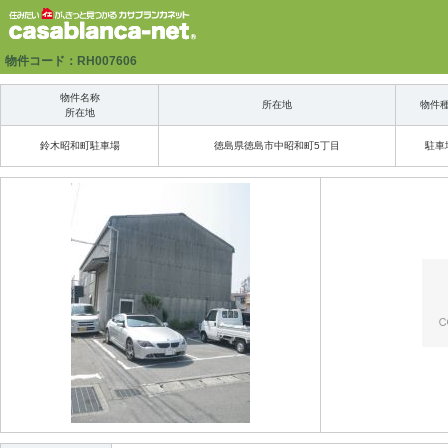
物件コード：RH007606
物件名称
所在地
物件
所在地
鈴木昭和町駐車場
徳島県徳島市中昭和町5丁目
駐車