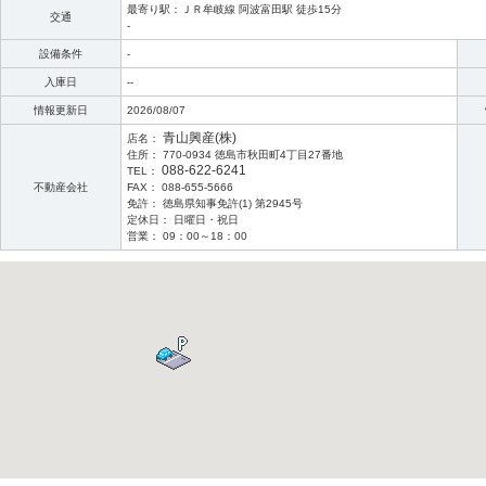
最寄り駅：ＪＲ牟岐線 阿波富田駅 徒歩15分
交通
-
設備条件
-
入庫日
--
情報更新日
2026/08/07
青山興産(株)
店名：
住所： 770-0934 徳島市秋田町4丁目27番地
088-622-6241
TEL：
不動産会社
FAX： 088-655-5666
免許： 徳島県知事免許(1) 第2945号
定休日： 日曜日・祝日
営業： 09：00～18：00