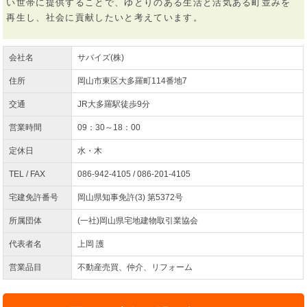
い世帯に提供することで、ゆとりのある生活と活気ある町並みを
再生し、社会に貢献したいと考えています。
会社名
サバイズ(株)
住所
岡山市東区大多羅町114番地7
交通
JR大多羅駅徒歩9分
営業時間
09：30～18：00
定休日
水・木
TEL / FAX
086-942-4105 / 086-201-4105
宅建免許番号
岡山県知事免許(3) 第5372号
所属団体
(一社)岡山県宅地建物取引業協会
代表者名
上岡 護
営業品目
不動産売買、仲介、リフォーム