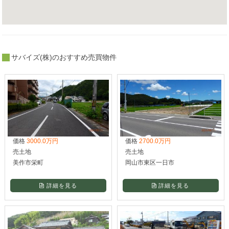
サバイズ(株)のおすすめ売買物件
価格
3000.0万円
価格
2700.0万円
売土地
売土地
美作市栄町
岡山市東区一日市
詳細を見る
詳細を見る