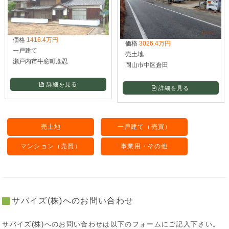
価格
1416.4万円
価格
3026.4万円
一戸建て
売土地
瀬戸内市牛窓町鹿忍
岡山市中区倉田
詳細を見る
詳細を見る
売土地
一戸建て（売買）
マンション（売買）
事業用・その他
サバイズ(株)へのお問い合わせ
サバイズ(株)へのお問い合わせは以下のフォームにご記入下さい。