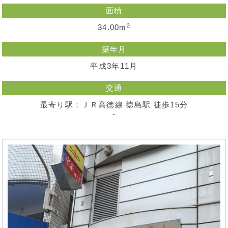
面積
2
34.00m
築年月
平成3年11月
交通
最寄り駅：ＪＲ高徳線 徳島駅 徒歩15分
-