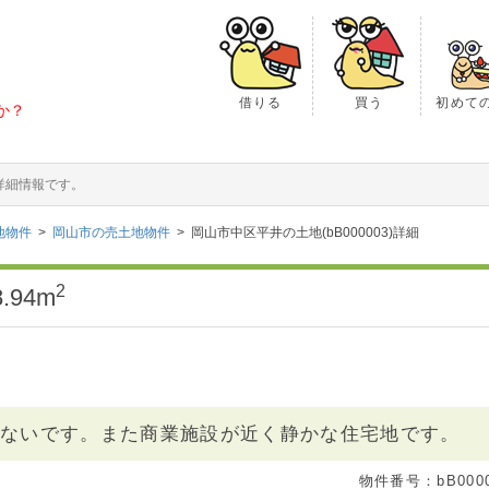
借りる
買う
初めて
か？
の詳細情報です。
地物件
岡山市の売土地物件
岡山市中区平井の土地(bB000003)詳細
2
.94m
がないです。また商業施設が近く静かな住宅地です。
物件番号：bB0000