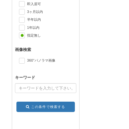
即入居可
3ヶ月以内
半年以内
1年以内
指定無し
画像検索
360°パノラマ画像
キーワード
この条件で検索する