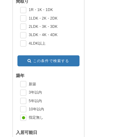
間取り
1R・1K・1DK
1LDK・2K・2DK
2LDK・3K・3DK
3LDK・4K・4DK
4LDK以上
この条件で検索する
築年
新築
3年以内
5年以内
10年以内
指定無し
入居可能日