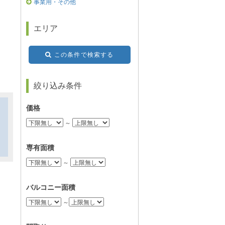
事業用・その他
エリア
この条件で検索する
絞り込み条件
価格
～
専有面積
～
バルコニー面積
～