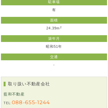
駐車場
有
面積
2
24.39m
築年月
昭和51年
交通
-
取り扱い不動産会社
藍和不動産
088-655-1244
TEL: