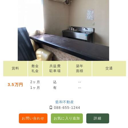
敷金
共益費
築年
賃料
交通
礼金
駐車場
面積
2ヶ月
込
--
3.5万円
1ヶ月
有
--
藍和不動産
088-655-1244
お問い合わせ
お気に入り追加
詳細