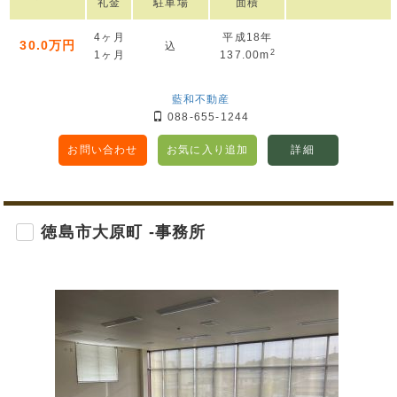
礼金
駐車場
面積
4ヶ月
平成18年
30.0万円
込
2
1ヶ月
137.00m
藍和不動産
088-655-1244
お問い合わせ
お気に入り追加
詳細
徳島市大原町 -事務所