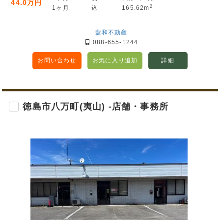
44.0万円
2
1ヶ月
込
165.62m
藍和不動産
088-655-1244
お問い合わせ
お気に入り追加
詳細
徳島市八万町(夷山) -店舗・事務所