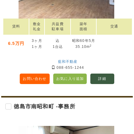
敷金
共益費
築年
賃料
交通
礼金
駐車場
面積
3ヶ月
込
昭和60年5月
6.5万円
2
1ヶ月
1台込
35.10m
藍和不動産
088-655-1244
お問い合わせ
お気に入り追加
詳細
徳島市南昭和町 -事務所