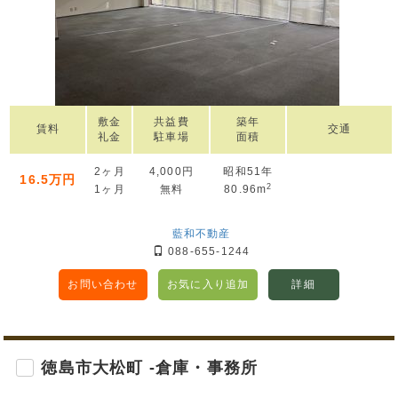
敷金
共益費
築年
賃料
交通
礼金
駐車場
面積
2ヶ月
4,000円
昭和51年
16.5万円
2
1ヶ月
無料
80.96m
藍和不動産
088-655-1244
お問い合わせ
お気に入り追加
詳細
徳島市大松町 -倉庫・事務所