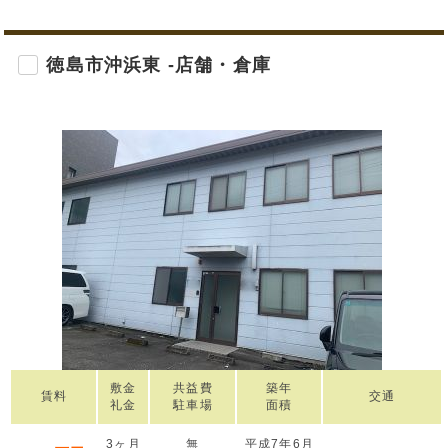
徳島市沖浜東 -店舗・倉庫
敷金
共益費
築年
賃料
交通
礼金
駐車場
面積
3ヶ月
無
平成7年6月