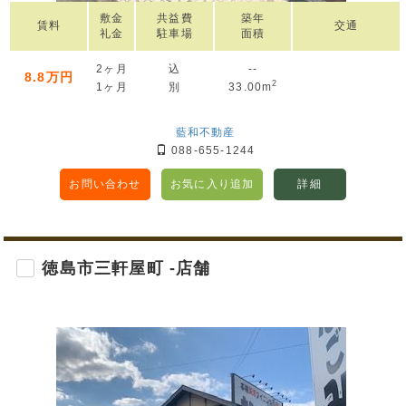
敷金
共益費
築年
賃料
交通
礼金
駐車場
面積
2ヶ月
込
--
8.8万円
2
1ヶ月
別
33.00m
藍和不動産
088-655-1244
お問い合わせ
お気に入り追加
詳細
徳島市三軒屋町 -店舗