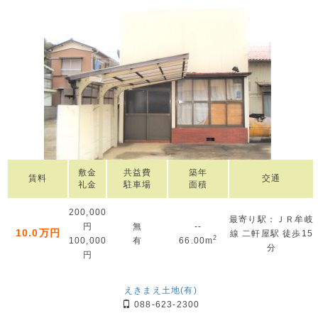
敷金
共益費
築年
賃料
交通
礼金
駐車場
面積
200,000
最寄り駅：ＪＲ牟岐
円
無
--
10.0万円
線 二軒屋駅 徒歩15
2
100,000
有
66.00m
分
円
えきまえ土地(有)
088-623-2300