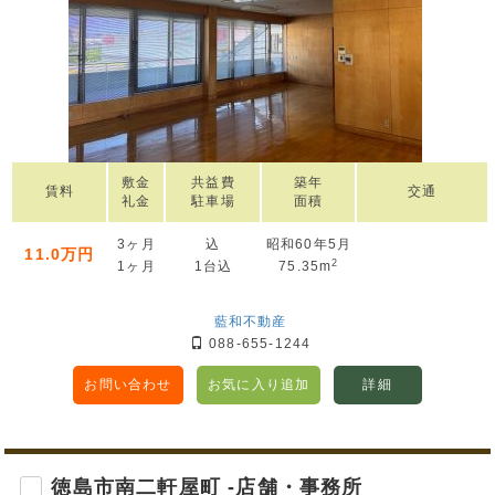
敷金
共益費
築年
賃料
交通
礼金
駐車場
面積
3ヶ月
込
昭和60年5月
11.0万円
2
1ヶ月
1台込
75.35m
藍和不動産
088-655-1244
お問い合わせ
お気に入り追加
詳細
徳島市南二軒屋町 -店舗・事務所