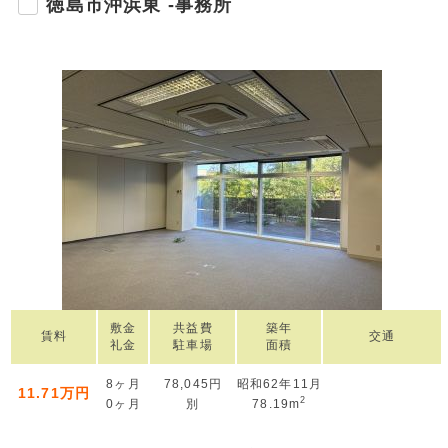
徳島市沖浜東 -事務所
敷金
共益費
築年
賃料
交通
礼金
駐車場
面積
8ヶ月
78,045円
昭和62年11月
11.71万円
2
0ヶ月
別
78.19m