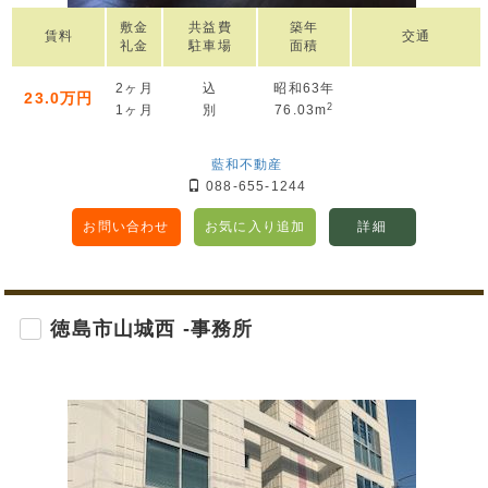
敷金
共益費
築年
賃料
交通
礼金
駐車場
面積
2ヶ月
込
昭和63年
23.0万円
2
1ヶ月
別
76.03m
藍和不動産
088-655-1244
お問い合わせ
お気に入り追加
詳細
徳島市山城西 -事務所