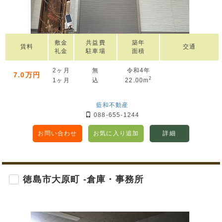
敷金
共益費
築年
賃料
交通
礼金
駐車場
面積
2ヶ月
無
令和4年
7.0万円
2
1ヶ月
込
22.00m
藍和不動産
088-655-1244
お問い合わせ
お気に入り追加
詳細
徳島市大原町 -倉庫・事務所