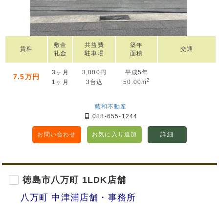
敷金
共益費
築年
賃料
交通
礼金
駐車場
面積
3ヶ月
3,000円
平成5年
7.5万円
2
1ヶ月
3台込
50.00m
藍和不動産
088-655-1244
お問い合わせ
お気に入り追加
詳細
徳島市八万町 1LDK店舗
八万町 中津浦店舗・事務所