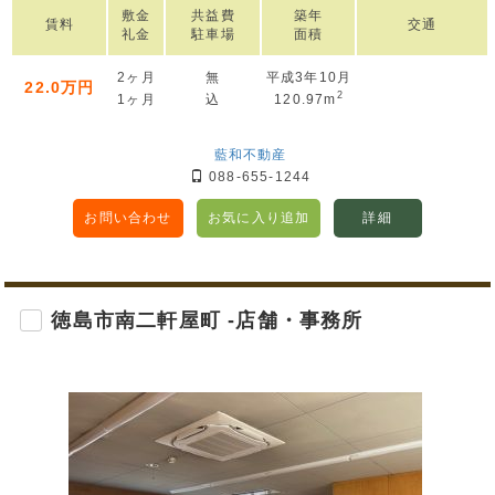
敷金
共益費
築年
賃料
交通
礼金
駐車場
面積
2ヶ月
無
平成3年10月
22.0万円
2
1ヶ月
込
120.97m
藍和不動産
088-655-1244
お問い合わせ
お気に入り追加
詳細
徳島市南二軒屋町 -店舗・事務所