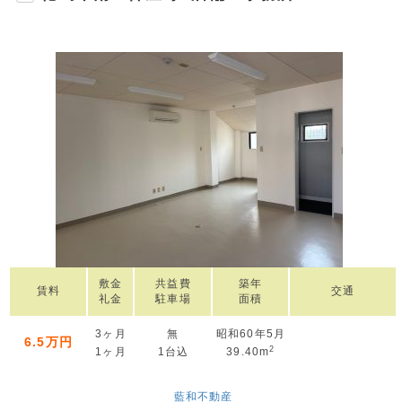
敷金
共益費
築年
賃料
交通
礼金
駐車場
面積
3ヶ月
無
昭和60年5月
6.5万円
2
1ヶ月
1台込
39.40m
藍和不動産