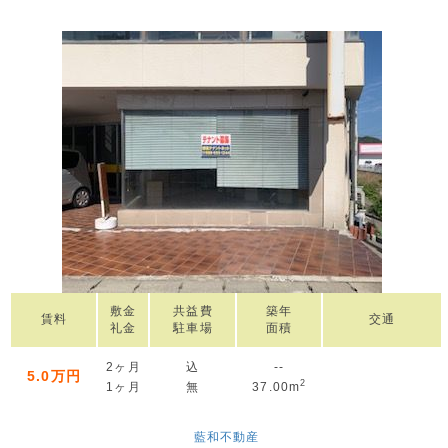
敷金
共益費
築年
賃料
交通
礼金
駐車場
面積
2ヶ月
込
--
5.0万円
2
1ヶ月
無
37.00m
藍和不動産