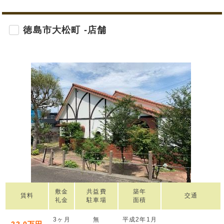
徳島市大松町 -店舗
敷金
共益費
築年
賃料
交通
礼金
駐車場
面積
3ヶ月
無
平成2年1月
22.0万円