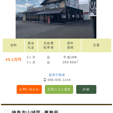
敷金
共益費
築年
賃料
交通
礼金
駐車場
面積
2ヶ月
込
平成18年
45.1万円
2
1ヶ月
込
280.60m
藍和不動産
088-655-1244
お問い合わせ
お気に入り追加
詳細
徳島市山城西 -事務所