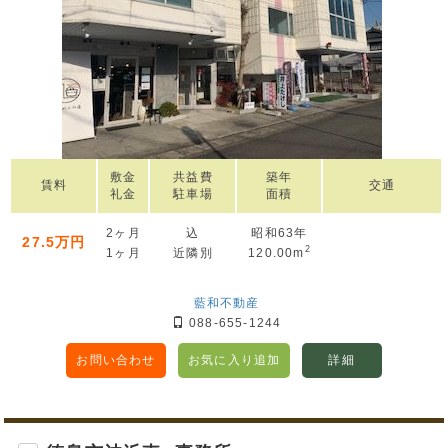
敷金
共益費
築年
賃料
交通
礼金
駐車場
面積
2ヶ月
込
昭和63年
27.5万円
2
1ヶ月
近隣別
120.00m
藍和不動産
088-655-1244
お問い合わせ
お気に入り追加
詳細