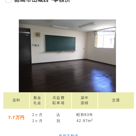
敷金
共益費
築年
賃料
交通
礼金
駐車場
面積
2ヶ月
込
昭和63年
7.7万円
2
1ヶ月
別
42.97m