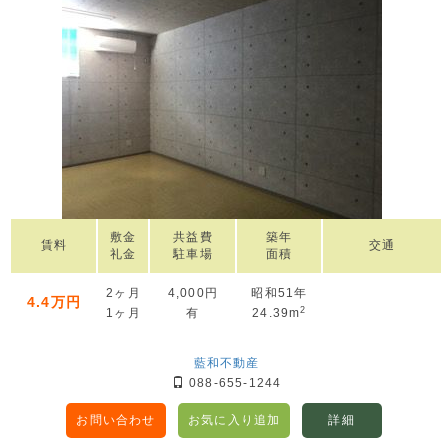
敷金
共益費
築年
賃料
交通
礼金
駐車場
面積
2ヶ月
4,000円
昭和51年
4.4万円
2
1ヶ月
有
24.39m
藍和不動産
088-655-1244
お問い合わせ
お気に入り追加
詳細