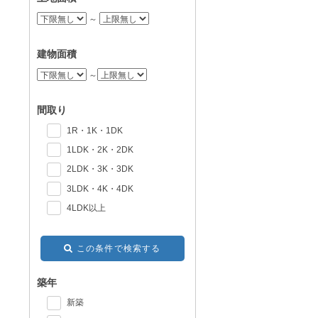
～
建物面積
～
間取り
1R・1K・1DK
1LDK・2K・2DK
2LDK・3K・3DK
3LDK・4K・4DK
4LDK以上
この条件で検索する
築年
新築