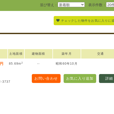
並び替え：
表示件数：
チェックした物件をお気に入りに
土地面積
建物面積
築年月
交通
2
万円
85.69m
--
昭和60年10月
お問い合わせ
お気に入り追加
詳細
2-3737