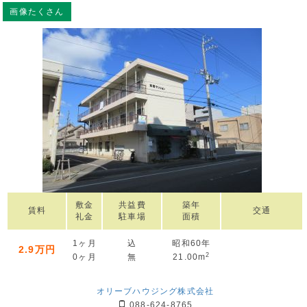
画像たくさん
敷金
共益費
築年
賃料
交通
礼金
駐車場
面積
1ヶ月
込
昭和60年
2.9万円
2
0ヶ月
無
21.00m
オリーブハウジング株式会社
088-624-8765