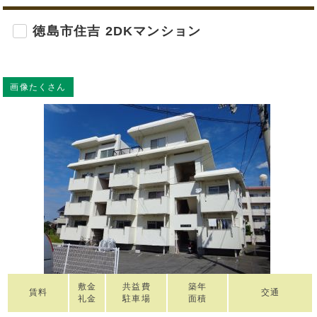
徳島市住吉 2DKマンション
画像たくさん
敷金
共益費
築年
賃料
交通
礼金
駐車場
面積