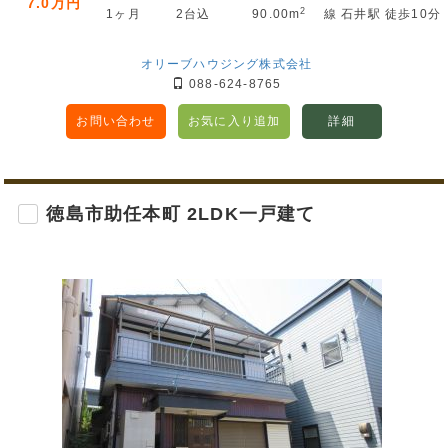
7.0万円
2
1ヶ月
2台込
90.00m
線 石井駅 徒歩10分
オリーブハウジング株式会社
088-624-8765
お問い合わせ
お気に入り追加
詳細
徳島市助任本町 2LDK一戸建て