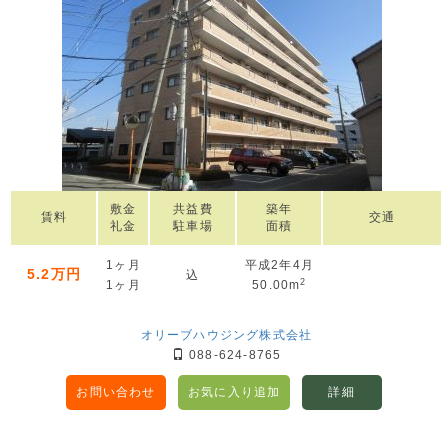
敷金
共益費
築年
賃料
交通
礼金
駐車場
面積
1ヶ月
平成2年4月
5.2万円
込
2
1ヶ月
50.00m
オリーブハウジング株式会社
088-624-8765
お問い合わせ
お気に入り追加
詳細