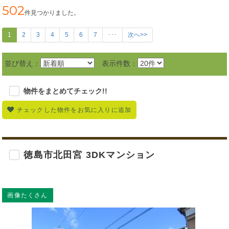
502
件見つかりました。
1
2
3
4
5
6
7
･･･
次へ>>
並び替え：
表示件数：
物件をまとめてチェック!!
チェックした物件をお気に入りに追加
徳島市北田宮 3DKマンション
画像たくさん