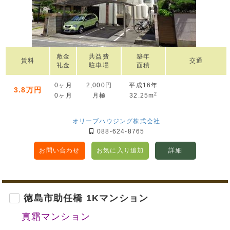
敷金
共益費
築年
賃料
交通
礼金
駐車場
面積
0ヶ月
2,000円
平成16年
3.8万円
2
0ヶ月
月極
32.25m
オリーブハウジング株式会社
088-624-8765
お問い合わせ
お気に入り追加
詳細
徳島市助任橋 1Kマンション
真霜マンション