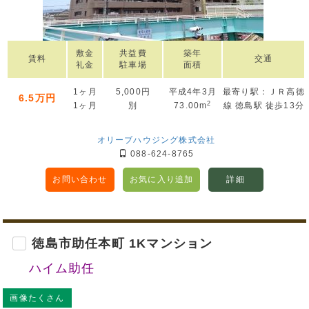
敷金
共益費
築年
賃料
交通
礼金
駐車場
面積
1ヶ月
5,000円
平成4年3月
最寄り駅：ＪＲ高徳
6.5万円
2
1ヶ月
別
73.00m
線 徳島駅 徒歩13分
オリーブハウジング株式会社
088-624-8765
お問い合わせ
お気に入り追加
詳細
徳島市助任本町 1Kマンション
ハイム助任
画像たくさん