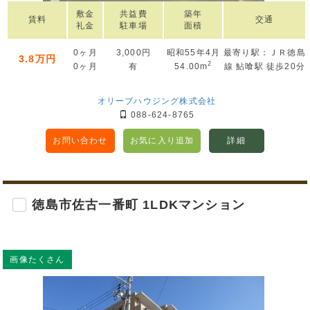
敷金
共益費
築年
賃料
交通
礼金
駐車場
面積
0ヶ月
3,000円
昭和55年4月
最寄り駅：ＪＲ徳島
3.8万円
2
0ヶ月
有
54.00m
線 鮎喰駅 徒歩20分
オリーブハウジング株式会社
088-624-8765
お問い合わせ
お気に入り追加
詳細
徳島市佐古一番町 1LDKマンション
画像たくさん