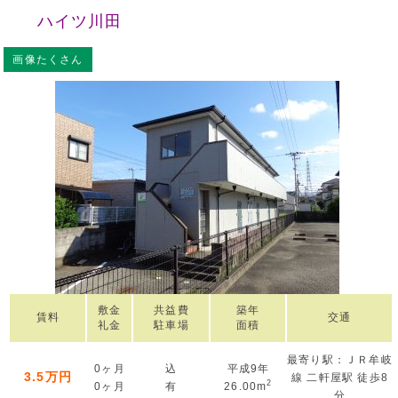
ハイツ川田
画像たくさん
敷金
共益費
築年
賃料
交通
礼金
駐車場
面積
最寄り駅：ＪＲ牟岐
0ヶ月
込
平成9年
3.5万円
線 二軒屋駅 徒歩8
2
0ヶ月
有
26.00m
分