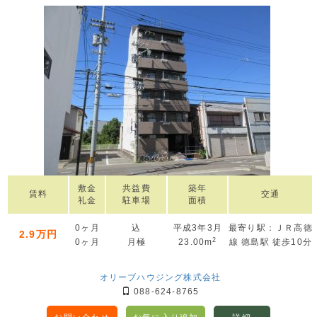
敷金
共益費
築年
賃料
交通
礼金
駐車場
面積
0ヶ月
込
平成3年3月
最寄り駅：ＪＲ高徳
2.9万円
2
0ヶ月
月極
23.00m
線 徳島駅 徒歩10分
オリーブハウジング株式会社
088-624-8765