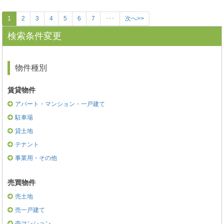
1
2
3
4
5
6
7
･･･
次へ>>
検索条件変更
物件種別
賃貸物件
アパート・マンション・一戸建て
駐車場
貸土地
テナント
事業用・その他
売買物件
売土地
売一戸建て
売マンション