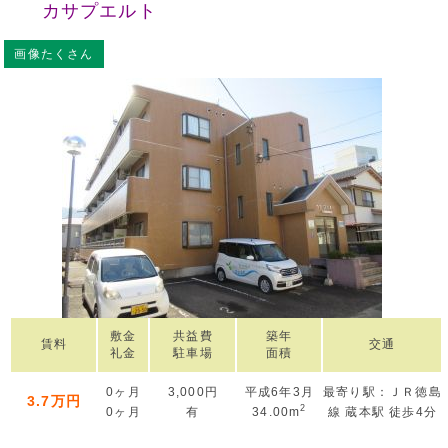
カサプエルト
画像たくさん
敷金
共益費
築年
賃料
交通
礼金
駐車場
面積
0ヶ月
3,000円
平成6年3月
最寄り駅：ＪＲ徳島
3.7万円
2
0ヶ月
有
34.00m
線 蔵本駅 徒歩4分