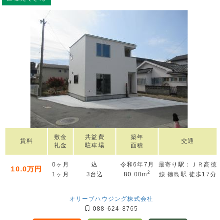
敷金
共益費
築年
賃料
交通
礼金
駐車場
面積
0ヶ月
込
令和6年7月
最寄り駅：ＪＲ高徳
10.0万円
2
1ヶ月
3台込
80.00m
線 徳島駅 徒歩17分
オリーブハウジング株式会社
088-624-8765