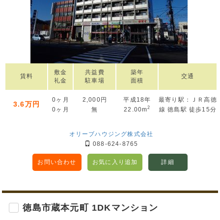
敷金
共益費
築年
賃料
交通
礼金
駐車場
面積
0ヶ月
2,000円
平成18年
最寄り駅：ＪＲ高徳
3.6万円
2
0ヶ月
無
22.00m
線 徳島駅 徒歩15分
オリーブハウジング株式会社
088-624-8765
お問い合わせ
お気に入り追加
詳細
徳島市蔵本元町 1DKマンション