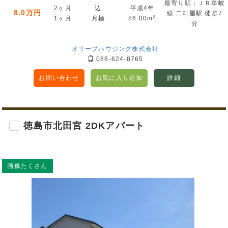
最寄り駅：ＪＲ牟岐
2ヶ月
込
平成4年
8.0万円
線 二軒屋駅 徒歩7
2
1ヶ月
月極
86.00m
分
オリーブハウジング株式会社
088-624-8765
お問い合わせ
お気に入り追加
詳細
徳島市北田宮 2DKアパート
画像たくさん