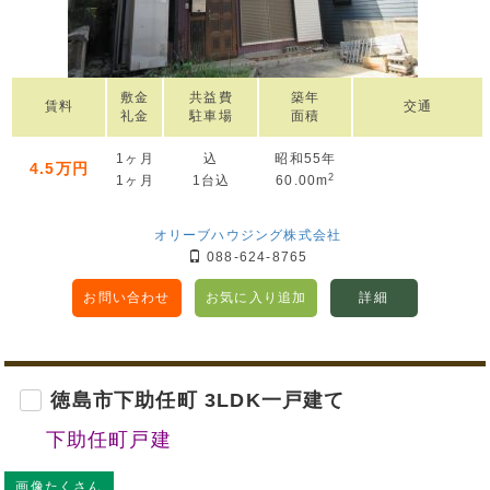
敷金
共益費
築年
賃料
交通
礼金
駐車場
面積
1ヶ月
込
昭和55年
4.5万円
2
1ヶ月
1台込
60.00m
オリーブハウジング株式会社
088-624-8765
お問い合わせ
お気に入り追加
詳細
徳島市下助任町 3LDK一戸建て
下助任町戸建
画像たくさん