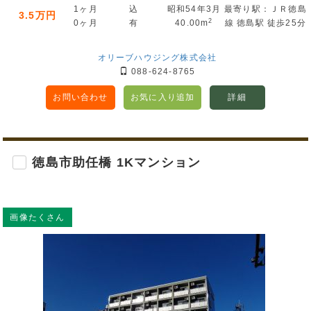
1ヶ月
込
昭和54年3月
最寄り駅：ＪＲ徳島
3.5万円
2
0ヶ月
有
40.00m
線 徳島駅 徒歩25分
オリーブハウジング株式会社
088-624-8765
お問い合わせ
お気に入り追加
詳細
徳島市助任橋 1Kマンション
画像たくさん