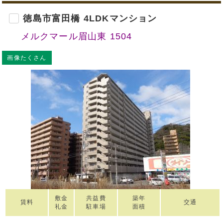
徳島市富田橋 4LDKマンション
メルクマール眉山東 1504
画像たくさん
敷金
共益費
築年
賃料
交通
礼金
駐車場
面積