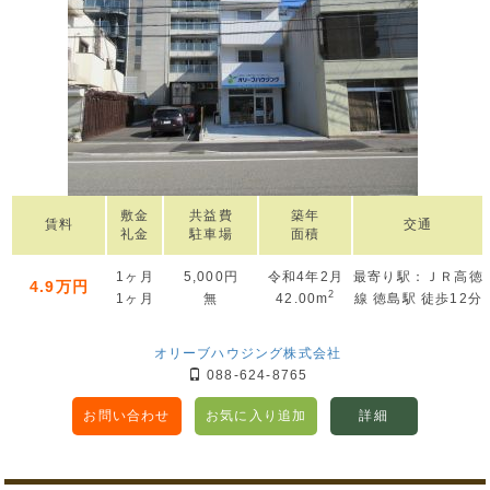
敷金
共益費
築年
賃料
交通
礼金
駐車場
面積
1ヶ月
5,000円
令和4年2月
最寄り駅：ＪＲ高徳
4.9万円
2
1ヶ月
無
42.00m
線 徳島駅 徒歩12分
オリーブハウジング株式会社
088-624-8765
お問い合わせ
お気に入り追加
詳細