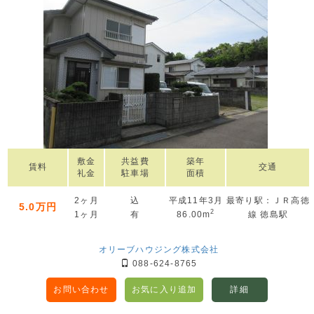
敷金
共益費
築年
賃料
交通
礼金
駐車場
面積
2ヶ月
込
平成11年3月
最寄り駅：ＪＲ高徳
5.0万円
2
1ヶ月
有
86.00m
線 徳島駅
オリーブハウジング株式会社
088-624-8765
お問い合わせ
お気に入り追加
詳細