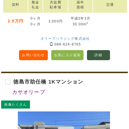
敷金
共益費
築年
賃料
交通
礼金
駐車場
面積
0ヶ月
平成3年3月
2.9万円
3,000円
2
0ヶ月
30.00m
オリーブハウジング株式会社
088-624-8765
お問い合わせ
お気に入り追加
詳細
徳島市助任橋 1Kマンション
カサオリーブ
画像たくさん