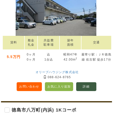
敷金
共益費
築年
賃料
交通
礼金
駐車場
面積
0ヶ月
込
昭和47年
最寄り駅：ＪＲ徳島
5.5万円
2
0ヶ月
1台込
42.00m
線 佐古駅 徒歩17分
オリーブハウジング株式会社
088-624-8765
お問い合わせ
お気に入り追加
詳細
徳島市八万町(内浜) 1Kコーポ