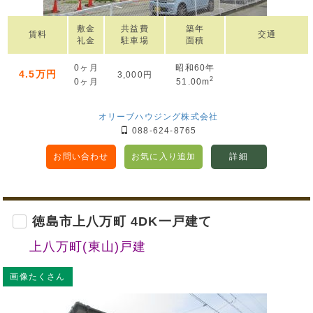
敷金
共益費
築年
賃料
交通
礼金
駐車場
面積
0ヶ月
昭和60年
4.5万円
3,000円
2
0ヶ月
51.00m
オリーブハウジング株式会社
088-624-8765
お問い合わせ
お気に入り追加
詳細
徳島市上八万町 4DK一戸建て
上八万町(東山)戸建
画像たくさん