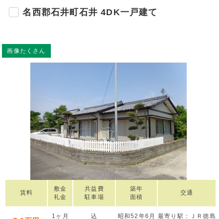
名西郡石井町石井 4DK一戸建て
画像たくさん
敷金
共益費
築年
賃料
交通
礼金
駐車場
面積
1ヶ月
込
昭和52年6月
最寄り駅：ＪＲ徳島