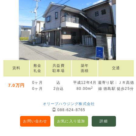
敷金
共益費
築年
賃料
交通
礼金
駐車場
面積
0ヶ月
込
平成12年4月
最寄り駅：ＪＲ高徳
7.0万円
2
0ヶ月
2台込
80.00m
線 徳島駅 徒歩25分
オリーブハウジング株式会社
088-624-8765
お問い合わせ
お気に入り追加
詳細